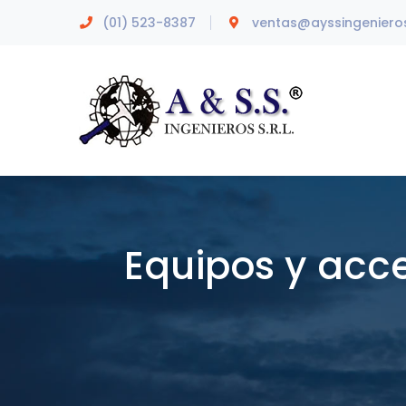
(01) 523-8387
ventas@ayssingeniero
Equipos y acce