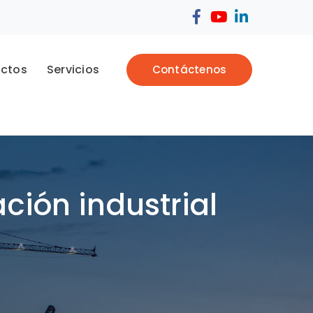
Facebook
Youtube
LinkedIn
Profile
Profile
Profile
uctos
Servicios
Contáctenos
ción industrial