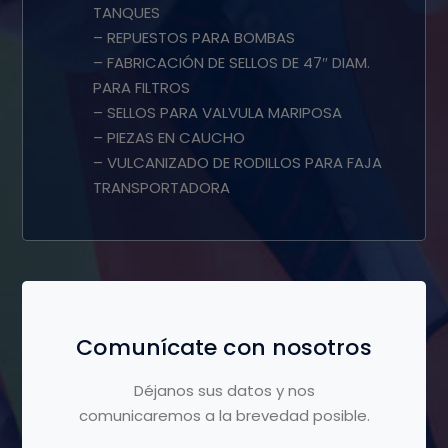
TANQUES
– REPUESTOS PARA BOMBAS
– FABRICACIÓN DE SELLOS DE 47″ DIAM.
PARA FILTROS
– SELLOS PARA VALVULA MARIPOSA
– PIEZAS EN CAUCHO
– VULCANIZADO DE RODILLOS PARA FAJA
TRANSPORTADORA
Comunícate con nosotros
Déjanos sus datos y nos
comunicaremos a la brevedad posible.